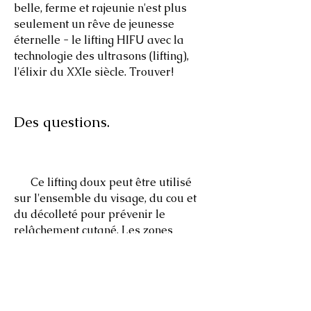
belle, ferme et rajeunie n'est plus
seulement un rêve de jeunesse
éternelle - le lifting HIFU avec la
technologie des ultrasons (lifting),
l'élixir du XXIe siècle. Trouver!
Des questions.
Ce lifting doux peut être utilisé
sur l'ensemble du visage, du cou et
du décolleté pour prévenir le
relâchement cutané. Les zones
suivantes conviennent : région du cou,
menton, joues et contour des yeux.
Une ou toutes les régions peuvent
être traitées en une seule séance